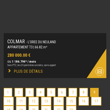
COLMAR
- L'OREE DU NEULAND
APPARTEMENT T3 | 66.82 m²
280 000.00 €
ou
1 186.79€* / mois
hors PTZ, les 25 premières années, sans apport
PLUS DE DÉTAILS
1
2
3
4
5
6
7
8
9
10
11
12
13
14
15
16
17