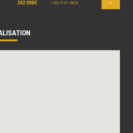
242 000€
+
1 025.73 €* / MOIS
ALISATION