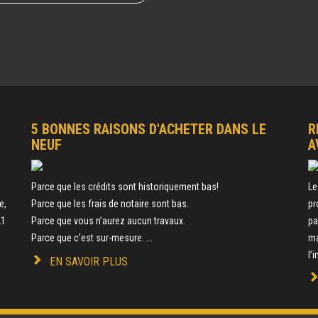
5 BONNES RAISONS D'ACHETER DANS LE
R
NEUF
A
e
Parce que les crédits sont historiquement bas!
Le
e,
Parce que les frais de notaire sont bas.
pr
21
Parce que vous n’aurez aucun travaux.
pa
Parce que c'est sur-mesure. ...
ma
l’
EN SAVOIR PLUS