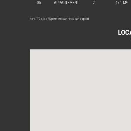
05
APPARTEMENT
2
47.1 M²
hors PTZ+, les 25 premières années, sans apport
LOC