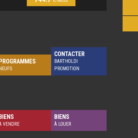
€/MOIS
CONTACTER
PROGRAMMES
BARTHOLDI
NEUFS
PROMOTION
BIENS
BIENS
À VENDRE
À LOUER