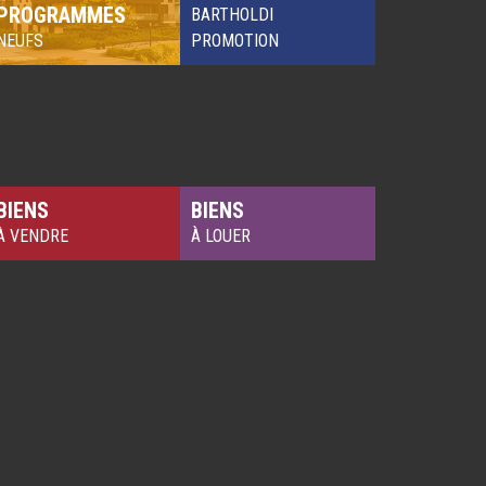
PROGRAMMES
BARTHOLDI
NEUFS
PROMOTION
BIENS
BIENS
À VENDRE
À LOUER