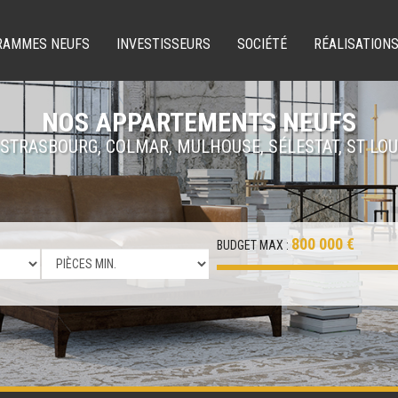
RAMMES NEUFS
INVESTISSEURS
SOCIÉTÉ
RÉALISATION
NOS APPARTEMENTS NEUFS
 STRASBOURG, COLMAR, MULHOUSE, SÉLESTAT, ST LOU
800 000 €
BUDGET MAX :