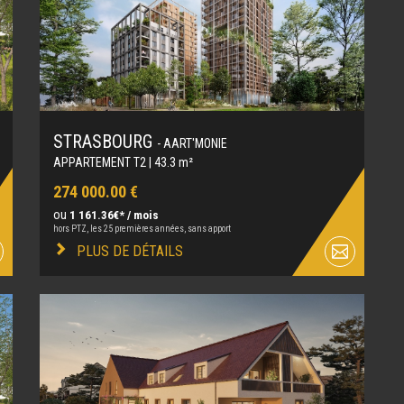
STRASBOURG
- AART'MONIE
APPARTEMENT T2 | 43.3 m²
274 000.00 €
ou
1 161.36€* / mois
hors PTZ, les 25 premières années, sans apport
PLUS DE DÉTAILS