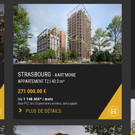
STRASBOURG
- AART'MONIE
APPARTEMENT T2 | 43.3 m²
271 000.00 €
ou
1 148.65€* / mois
hors PTZ, les 25 premières années, sans apport
PLUS DE DÉTAILS