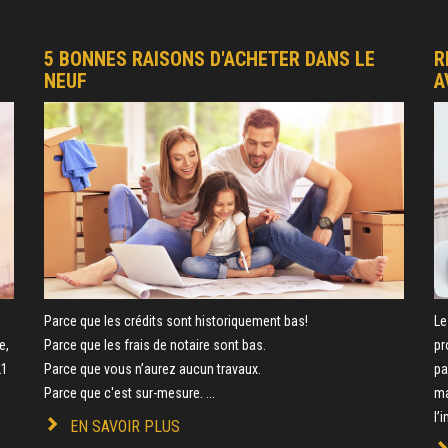
5 BONNES RAISONS D'ACHETER DANS LE
R
NEUF
A
e
Parce que les crédits sont historiquement bas!
Le
e,
Parce que les frais de notaire sont bas.
pr
21
Parce que vous n’aurez aucun travaux.
pa
Parce que c'est sur-mesure. ...
ma
l’
EN SAVOIR PLUS