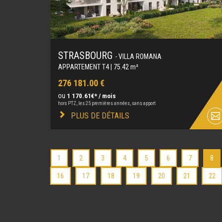
STRASBOURG
- VILLA ROMANA
APPARTEMENT T4 | 75.42 m²
276 181.00 €
ou
1 170.61€* / mois
hors PTZ, les 25 premières années, sans apport
PLUS DE DÉTAILS
1
2
3
4
5
6
7
8
16
17
18
19
20
21
22