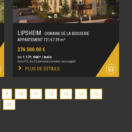
LIPSHEIM
- DOMAINE DE LA BOISSERIE
APPARTEMENT T3 | 67.39 m²
276 500.00 €
ou
1 171.96€* / mois
hors PTZ, les 25 premières années, sans apport
PLUS DE DÉTAILS
9
10
11
12
13
14
15
23