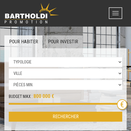
Toggle
navigati
POUR HABITER
POUR INVESTIR
800 000 €
BUDGET MAX :
RECHERCHER