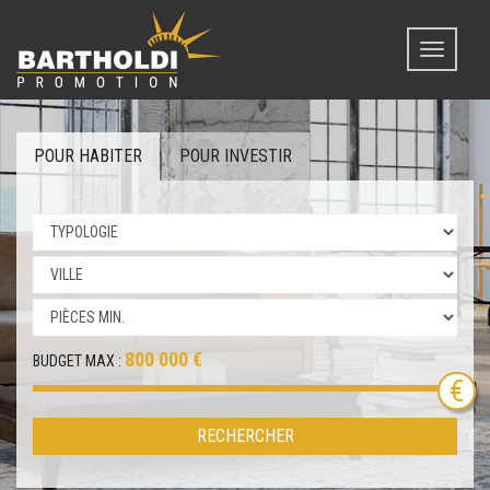
Toggle
navigati
POUR HABITER
POUR INVESTIR
800 000 €
BUDGET MAX :
RECHERCHER