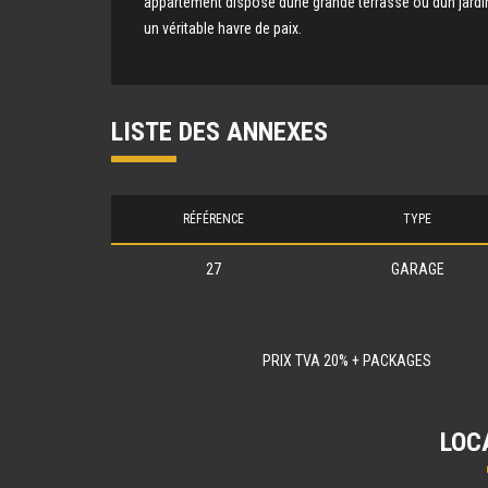
appartement dispose dune grande terrasse ou dun jard
un véritable havre de paix.
LISTE DES ANNEXES
RÉFÉRENCE
TYPE
27
GARAGE
PRIX TVA 20% + PACKAGES
LOC