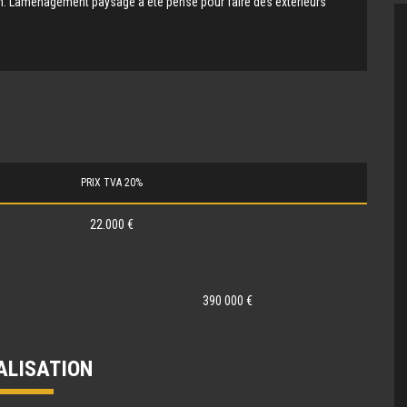
in. Laménagement paysagé a été pensé pour faire des extérieurs
PRIX TVA 20%
22.000 €
390 000 €
ALISATION