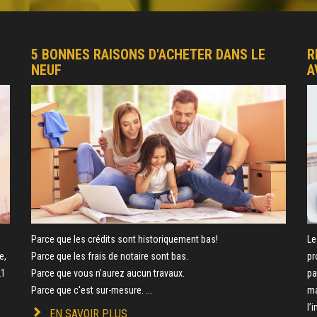
5 BONNES RAISONS D'ACHETER DANS LE
R
NEUF
A
e
Parce que les crédits sont historiquement bas!
Le
e,
Parce que les frais de notaire sont bas.
pr
21
Parce que vous n’aurez aucun travaux.
pa
Parce que c'est sur-mesure. ...
ma
l’
EN SAVOIR PLUS