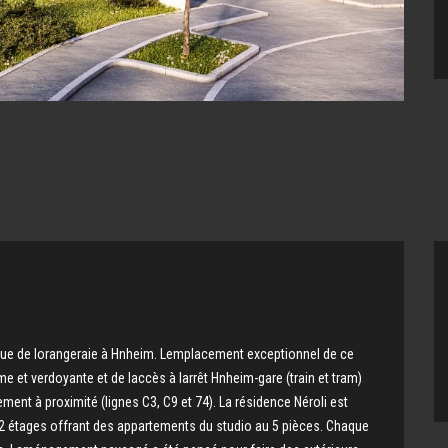
ue de lorangeraie à Hnheim. Lemplacement exceptionnel de ce
 et verdoyante et de laccès à larrêt Hnheim-gare (train et tram)
ment à proximité (lignes C3, C9 et 74). La résidence Néroli est
 étages offrant des appartements du studio au 5 pièces. Chaque