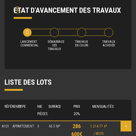
ETAT D'AVANCEMENT DES TRAVAUX
LANCEMENT
DÉMARRAGE
TRAVAUX
TRAVAUX
COMMERCIAL
DES
EN COURS
ACHEVÉS
TRAVAUX
LISTE DES LOTS
RÉFÉRENCE
TYPE
NB.
SURFACE
PRIX
MENSUALITÉS
PIÈCES
20%
286
A101
APPARTEMENT
3
65.5 M²
1 214.77 €*
+
600€
/ MOIS