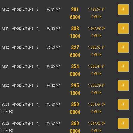
281
A102
APPARTEMENT
3
65.31 M²
1 193.57 €*
+
600€
/ MOIS
388
A111
APPARTEMENT
4
95.18 M²
1 644.98 €*
+
100€
/ MOIS
327
A112
APPARTEMENT
3
76.03 M²
1 388.55 €*
+
600€
/ MOIS
354
A121
APPARTEMENT
4
84.25 M²
1 500.44 €*
+
000€
/ MOIS
295
A122
APPARTEMENT
3
67.12 M²
1 250.79 €*
+
100€
/ MOIS
359
B201
APPARTEMENT
4
82.53 M²
1 521.64 €*
+
000€
DUPLEX
/ MOIS
369
B202
APPARTEMENT
4
84.57 M²
1 564.02 €*
+
000€
DUPLEX
/ MOIS