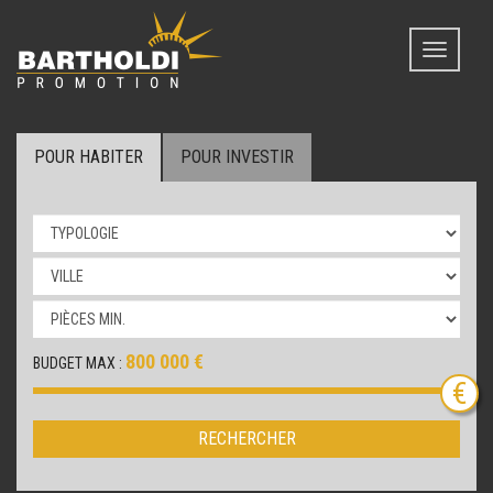
Toggle
navigati
POUR HABITER
POUR INVESTIR
800 000 €
BUDGET MAX :
RECHERCHER