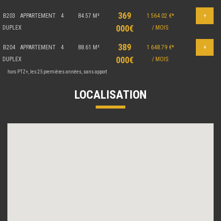
369
B203
APPARTEMENT
4
84.57 M²
1 564.02 €*
+
000€
DUPLEX
/ MOIS
389
B204
APPARTEMENT
4
88.61 M²
1 648.79 €*
+
000€
DUPLEX
/ MOIS
hors PTZ+, les 25 premières années, sans apport
LOCALISATION