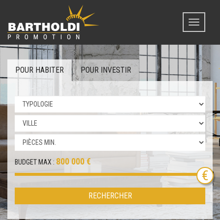
Toggle
navigati
POUR HABITER
POUR INVESTIR
800 000 €
BUDGET MAX :
RECHERCHER